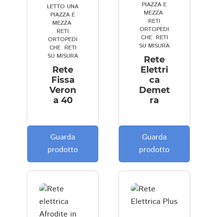
PIAZZA E
lit
a
a
LETTO UNA
MEZZA
,
PIAZZA E
à 
rt
m
RETI
MEZZA
,
e 
e 
) 
ORTOPEDI
RETI
CHE
,
RETI
ORTOPEDI
c
f
in 
SU MISURA
CHE
,
RETI
o
o
b
SU MISURA
Rete
m
n
a
Rete
Elettri
p
d
s
Fissa
ca
e
a
e 
Veron
Demet
t
m
al
a 40
ra
e
e
le 
n
n
s
z
t
p
Guarda
Guarda
a.
al
e
prodotto
prodotto
... 
e 
ci
s
p
fi
o
e
c
n
r 
h
o 
f
e 
ri
a
e