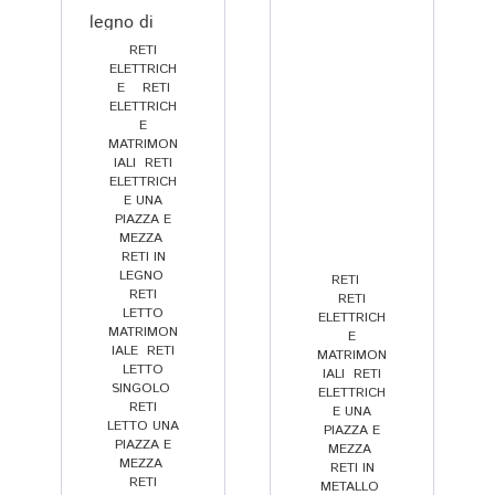
m
r
si
a
e 
g
RETI
ELETTRICH
st
s
e
E
,
,
RETI
o 
e
n
ELETTRICH
E
pr
n
z
MATRIMON
a
ti
e 
IALI
,
RETI
ELETTRICH
ti
r
di 
E UNA
c
e 
m
PIAZZA E
a
il 
o
MEZZA
,
RETI IN
m
cl
bi
LEGNO
,
RETI
,
,
e
ie
lit
RETI
RETI
LETTO
n
n
à 
ELETTRICH
MATRIMON
E
t
t
e 
IALE
,
RETI
MATRIMON
e 
e 
c
LETTO
IALI
,
RETI
SINGOLO
,
ELETTRICH
s
a 
o
RETI
E UNA
e
p
m
LETTO UNA
PIAZZA E
PIAZZA E
n
r
fo
MEZZA
,
MEZZA
,
RETI IN
z
o
rt 
RETI
METALLO
,