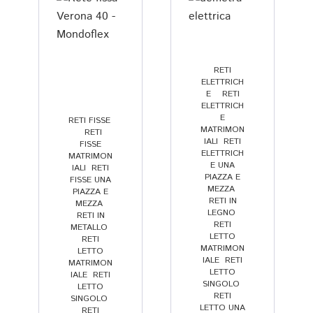
a
n
ti
s
z
p
p
a 
o 
e
e
di 
tt
d 
m
RETI
ELETTRICH
a
il 
a
E
,
,
RETI
v
s
t
ELETTRICH
E
o 
o
er
RETI FISSE
,
MATRIMON
,
RETI
t
rr
a
IALI
,
RETI
FISSE
ELETTRICH
a
is
s
MATRIMON
E UNA
IALI
,
RETI
n
o 
s
PIAZZA E
FISSE UNA
t
c
o 
MEZZA
,
PIAZZA E
RETI IN
MEZZA
,
a 
h
(
LEGNO
,
RETI IN
di
e 
m
RETI
METALLO
,
LETTO
s
s
e
RETI
MATRIMON
LETTO
p
o
m
IALE
,
RETI
MATRIMON
o
n
or
LETTO
IALE
,
RETI
SINGOLO
,
LETTO
ni
o 
y 
RETI
SINGOLO
,
bi
p
fo
LETTO UNA
RETI