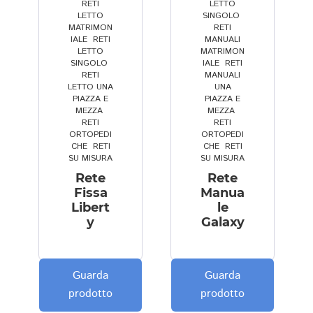
o
si 
s
e
ns
RETI
LETTO
LETTO
SINGOLO
,
ni
è 
e
c
eg
MATRIMON
RETI
al
di
g
c
na 
IALE
,
RETI
MANUALI
LETTO
MATRIMON
e 
m
n
e
di
SINGOLO
,
IALE
,
RETI
I
o
a 
zi
m
RETI
MANUALI
LETTO UNA
UNA
N 
s
e 
o
os
PIAZZA E
PIAZZA E
U
tr
m
n
tr
MEZZA
,
MEZZA
,
N
a
o
al
an
RETI
RETI
ORTOPEDI
ORTOPEDI
A 
t
n
e 
do 
CHE
,
RETI
CHE
,
RETI
S
a 
t
n
gr
SU MISURA
SU MISURA
M
m
a
el 
an
Rete
Rete
A
ol
g
c
de 
Fissa
Manua
R
t
gi
o
pr
Libert
le
y
Galaxy
T.
o 
o 
n
of
... 
c
p
si
es
e 
o
u
gl
si
il 
m
n
ia
on
Guarda
Guarda
pr
p
t
rc
ali
prodotto
prodotto
e
e
u
i 
tà 