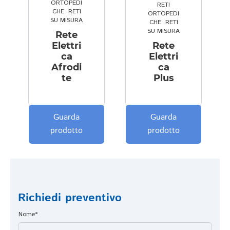
a 
p
di 
ORTOPEDI
RETI
CHE
,
RETI
ORTOPEDI
p
ri
n
SU MISURA
CHE
,
RETI
ar
o 
o
SU MISURA
Rete
ol
a
st
Elettri
Rete
e.
gi
ro 
ca
Elettri
... 
o. 
p
Afrodi
ca
e 
G
a
te
Plus
i 
r
dr
pr
a
e. 
e
zi
Si
Guarda
Guarda
z
e 
a
prodotto
prodotto
zi
Li
m
... 
n
o 
a 
d
ri
di
a
m
r 
a
Richiedi preventivo
p
st
o
i 
Nome*
c
v