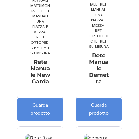
MANUALI
IALE
,
RETI
MATRIMON
n
tr
il 
t
igl
MANUALI
IALE
,
RETI
u
e 
p
e 
io.
UNA
MANUALI
PIAZZA E
t
m
e
(
....
UNA
MEZZA
,
PIAZZA E
o, 
i 
rs
m
....
RETI
MEZZA
,
ORTOPEDI
d
h
o
o
. 
RETI
CHE
,
RETI
ORTOPEDI
e
a 
n
t
è 
SU MISURA
CHE
,
RETI
v
c
al
or
il 
SU MISURA
Rete
o 
ol
e
iz
po
Rete
Manua
di
pi
z
st
Manua
le
re 
t
a
o 
le New
Demet
Garda
ra
c
o 
t
gi
h
l'
a) 
us
e 
a
c
to
n
c
h
!!!!
Guarda
Guarda
o
c
e 
!!!
prodotto
prodotto
n 
o
p
😜
m
gl
er 
i 
ie
il 