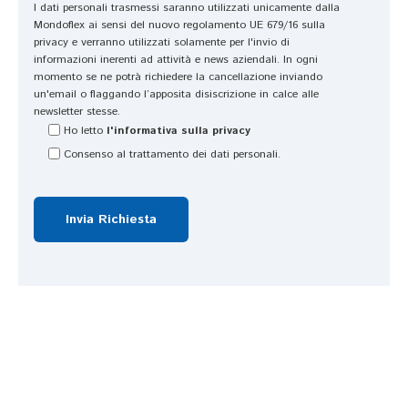
I dati personali trasmessi saranno utilizzati unicamente dalla
ia
u
Mondoflex ai sensi del nuovo regolamento UE 679/16 sulla
ti
a 
privacy e verranno utilizzati solamente per l'invio di
informazioni inerenti ad attività e news aziendali. In ogni
s
c
momento se ne potrà richiedere la cancellazione inviando
si
a
un'email o flaggando l’apposita disiscrizione in calce alle
m
p
newsletter stesse.
o. 
a
Ho letto
l'informativa sulla privacy
D
ci
Consenso al trattamento dei dati personali.
a
t
v
à 
v
di 
er
a
o 
s
u
c
n
ol
a 
t
a
ar
tt
e 
ivi
e 