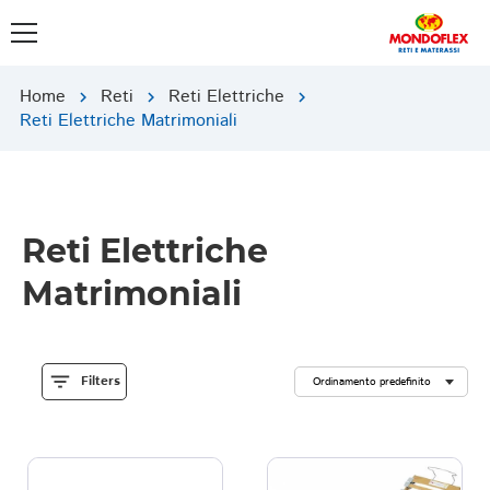
Home
Reti
Reti Elettriche
chevron_right
chevron_right
chevron_right
Reti Elettriche Matrimoniali
Reti Elettriche
Matrimoniali
filter_list
Filters