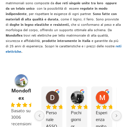
matrimoniali sono composte da
due reti singole unite tra loro oppure
da un telaio unico
con la possibilità di essere
regolate in modo
indipendente
, per rispettare le esigenze di ogni partner.
Sono fatte con
materiali di alta qualità e durata
, come il
legno
, il ferro
.
Sono provviste
di
doghe in legno elastiche e resistenti,
che si conformano al peso e alla
morfologia del corpo, offrendo un supporto ottimale alla schiena. Da
Mondoflex
trovi reti elettriche per letto matrimoniale di alta qualità,
sicurezza e affidabilità,
prodotte interamente in Italia
e garantite da più
di 25 anni di esperienza. Scopri le caratteristiche e i prezzi delle nostre
reti
elettriche
.
Mondofl
Draconius1981
fabrizio S.
Marco I.
ex
2 settimane fa
3 settimane fa
4 settiman
4.8
Basato su
Perso
Pochi 
Esperi
Io e
3006
nale 
giorni 
enza 
mio
recensioni
ASSO
or 
molto 
frat