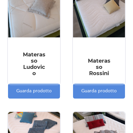
Materas
so
Materas
Ludovic
so
o
Rossini
Guarda prodotto
Guarda prodotto