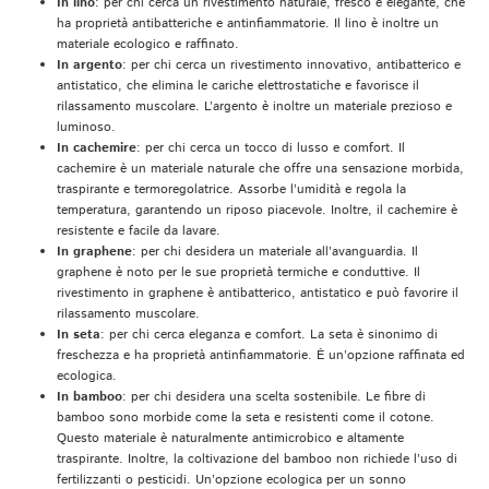
In lino
: per chi cerca un rivestimento naturale, fresco e elegante, che
ha proprietà antibatteriche e antinfiammatorie. Il lino è inoltre un
materiale ecologico e raffinato.
In argento
: per chi cerca un rivestimento innovativo, antibatterico e
antistatico, che elimina le cariche elettrostatiche e favorisce il
rilassamento muscolare. L’argento è inoltre un materiale prezioso e
luminoso.
In cachemire
: per chi cerca un tocco di lusso e comfort. Il
cachemire è un materiale naturale che offre una sensazione morbida,
traspirante e termoregolatrice. Assorbe l’umidità e regola la
temperatura, garantendo un riposo piacevole. Inoltre, il cachemire è
resistente e facile da lavare.
In graphene
: per chi desidera un materiale all’avanguardia. Il
graphene è noto per le sue proprietà termiche e conduttive. Il
rivestimento in graphene è antibatterico, antistatico e può favorire il
rilassamento muscolare.
In seta
: per chi cerca eleganza e comfort. La seta è sinonimo di
freschezza e ha proprietà antinfiammatorie. È un’opzione raffinata ed
ecologica.
In bamboo
: per chi desidera una scelta sostenibile. Le fibre di
bamboo sono morbide come la seta e resistenti come il cotone.
Questo materiale è naturalmente antimicrobico e altamente
traspirante. Inoltre, la coltivazione del bamboo non richiede l’uso di
fertilizzanti o pesticidi. Un’opzione ecologica per un sonno