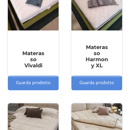
Materas
Materas
so
so
Harmon
Vivaldi
y XL
Guarda prodotto
Guarda prodotto