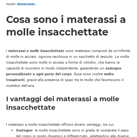
nostri
showroom
.
Cosa sono i materassi a
molle insacchettate
I
materassi a molle insacchettate
sono materassi composti da un’infinità
di molle in acciaio, ognuna racchiusa in un sacchetto di tessuto. Le molle
insacchettate sono molle in acciaio a forma di cilindro, che hanno la
capacità di muoversi in modo indipendente, garantendo un
sostegno
personalizzato a ogni parte del corpo
. Esse sono inoltre
molto
traspiranti
, grazie alla presenza di spazi tra le molle che favoriscono il
ricambio dell’aria.
I vantaggi dei materassi a molle
insacchettate
I materassi a molle insacchettate offrono diversi vantaggi, tra cui:
Sostegno
: le molle insacchettate sono in grado di sostenere il peso
del corpo in modo dinamico e differenziato, adattandosi alle diverse