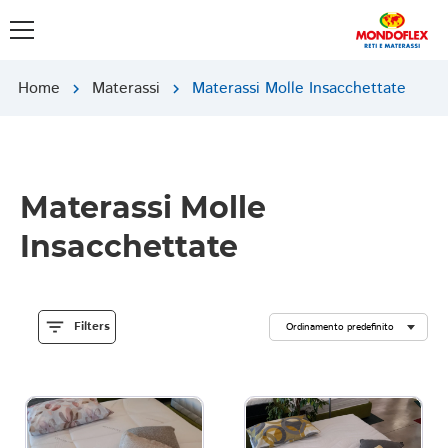
Home
Materassi
Materassi Molle Insacchettate
chevron_right
chevron_right
Materassi Molle
Insacchettate
filter_list
Filters