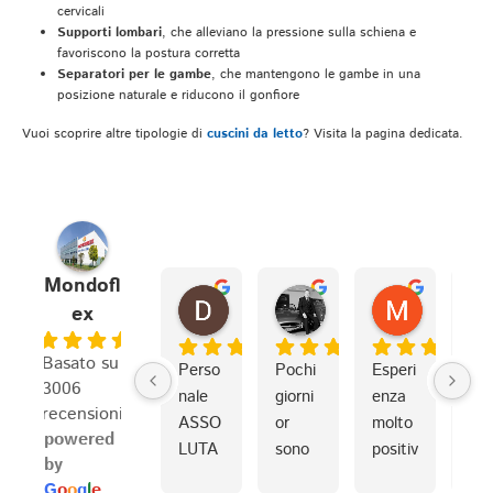
cervicali
Supporti lombari
, che alleviano la pressione sulla schiena e
favoriscono la postura corretta
Separatori per le gambe
, che mantengono le gambe in una
posizione naturale e riducono il gonfiore
Vuoi scoprire altre tipologie di
cuscini da letto
? Visita la pagina dedicata.
Mondofl
Draconius1981
fabrizio S.
Marco I.
ex
3 settimane fa
3 settimane fa
4 settiman
4.8
Basato su
Perso
Pochi 
Esperi
Io e
3006
nale 
giorni 
enza 
mio
recensioni
ASSO
or 
molto 
frat
powered
LUTA
sono 
positiv
o ci
by
MENT
ho 
a in 
sia
G
o
o
g
l
e