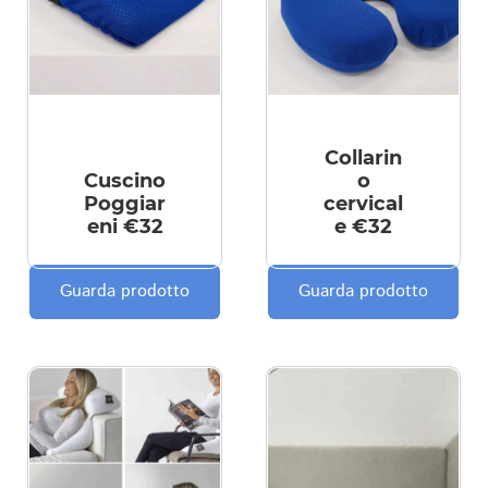
Collarin
Cuscino
o
Poggiar
cervical
eni €32
e €32
Guarda prodotto
Guarda prodotto