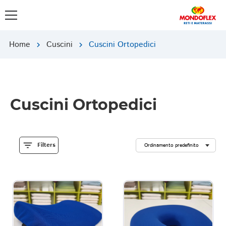
Home
Cuscini
Cuscini Ortopedici
chevron_right
chevron_right
Cuscini Ortopedici
filter_list
Filters