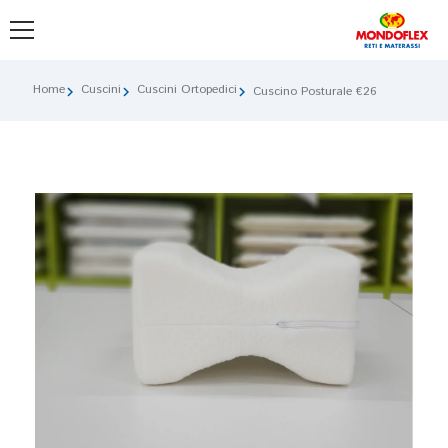
Home
Cuscini
Cuscini Ortopedici
chevron_right
chevron_right
chevron_right
Cuscino Posturale €26