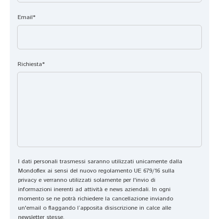
er
t
o  
a
pa
a
o 
a
ti
ga
Email*
s
n
n
a
m
s
el
c
n
en
o 
la 
h
a 
ti 
m
s
e 
è 
fin
Richiesta*
a
c
la 
st
o 
tr
el
c
a
all
i
t
o
t
a 
m
a 
n
a 
co
o
si 
s
e
ns
ni
è 
e
c
eg
al
di
g
c
na 
e 
m
n
e
di
I dati personali trasmessi saranno utilizzati unicamente dalla
I
o
a 
zi
m
Mondoflex ai sensi del nuovo regolamento UE 679/16 sulla
N 
s
e 
o
os
privacy e verranno utilizzati solamente per l'invio di
informazioni inerenti ad attività e news aziendali. In ogni
U
tr
m
n
tr
momento se ne potrà richiedere la cancellazione inviando
N
a
o
al
an
un'email o flaggando l’apposita disiscrizione in calce alle
A 
t
n
e 
do 
newsletter stesse.