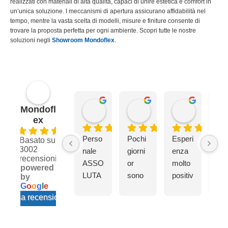
realizzati con materiali di alta qualità, capaci di unire estetica e comfort in
un’unica soluzione. I meccanismi di apertura assicurano affidabilità nel
tempo, mentre la vasta scelta di modelli, misure e finiture consente di
trovare la proposta perfetta per ogni ambiente. Scopri tutte le nostre
soluzioni negli
Showroom Mondoflex
.
Draconius1981
fabrizio S.
Marco I.
Mondofl
2 settimane fa
3 settimane fa
3 settiman
ex
4.8
Perso
Pochi 
Esperi
Io e
Basato su
3002
nale 
giorni 
enza 
mio
recensioni
ASSO
or 
molto 
frat
powered
LUTA
sono 
positiv
o ci
by
G
o
o
g
l
e
MEN
ho 
a in 
sia
cia una recensione su
TE 
acqui
negoz
reca
comp
stato 
io con 
da 
etente
un 
Federi
Mo