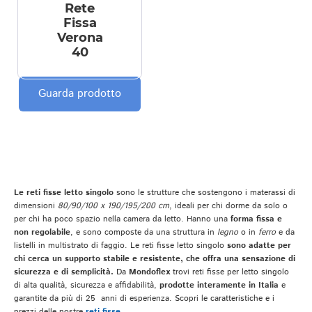
Rete
Fissa
Verona
40
Guarda prodotto
Le reti fisse letto singolo
sono le strutture che sostengono i materassi di
dimensioni
80/90/100 x 190/195/200 cm
, ideali per chi dorme da solo o
per chi ha poco spazio nella camera da letto. Hanno una
forma fissa e
non regolabile
, e sono composte da una struttura in
legno
o in
ferro
e da
listelli in multistrato di faggio. Le reti fisse letto singolo
sono adatte per
chi cerca un supporto stabile e resistente, che offra una sensazione di
sicurezza e di semplicità.
Da
Mondoflex
trovi reti fisse per letto singolo
di alta qualità, sicurezza e affidabilità,
prodotte interamente in Italia
e
garantite da più di 25 anni di esperienza. Scopri le caratteristiche e i
prezzi delle nostre
reti fisse
.