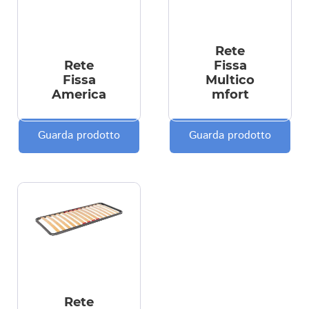
Rete
Rete
Fissa
Fissa
Multico
America
mfort
Guarda prodotto
Guarda prodotto
Rete