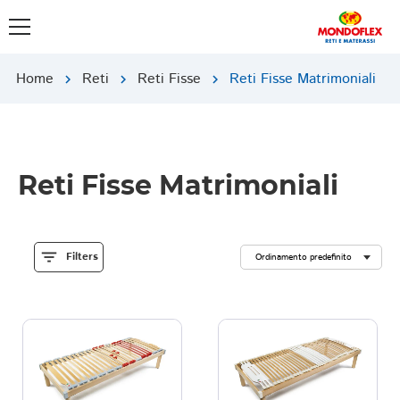
Home
Reti
Reti Fisse
Reti Fisse Matrimoniali
chevron_right
chevron_right
chevron_right
Reti Fisse Matrimoniali
filter_list
Filters