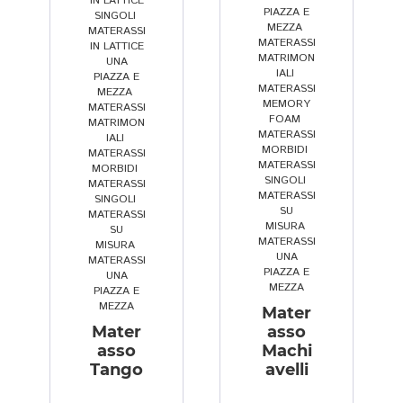
o
n
or
IN LATTICE
PIAZZA E
SINGOLI
,
ni
o 
y 
MEZZA
,
MATERASSI
MATERASSI
bi
p
fo
IN LATTICE
MATRIMON
UNA
lit
a
a
IALI
,
PIAZZA E
à 
rt
m
MATERASSI
MEZZA
,
MEMORY
MATERASSI
e 
e 
) 
FOAM
,
MATRIMON
c
f
in 
MATERASSI
IALI
,
MORBIDI
,
o
o
b
MATERASSI
MATERASSI
MORBIDI
,
m
n
a
SINGOLI
,
MATERASSI
p
d
s
MATERASSI
SINGOLI
,
SU
MATERASSI
e
a
e 
MISURA
,
SU
t
m
al
MATERASSI
MISURA
,
UNA
e
e
le 
MATERASSI
PIAZZA E
UNA
n
n
s
MEZZA
PIAZZA E
z
t
p
MEZZA
Mater
a.
al
e
Mater
asso
... 
e 
ci
asso
Machi
s
p
fi
Tango
avelli
o
e
c