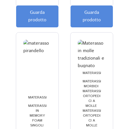
p
st
o
i 
Guarda
Guarda
c
v
prodotto
prodotto
o 
er
v
a
a
m
n
e
t
n
a
t
g
e 
gi
s
MATERASSI
o
o
,
,
MATERASSI
si
d
MORBIDI
,
...
di
MATERASSI
ORTOPEDI
. 
sf
MATERASSI
CI A
,
,
st
a
MATERASSI
MOLLE
,
IN
MATERASSI
ra
tt
MEMORY
ORTOPEDI
c
i 
FOAM
CI A
o
d
SINGOLI
,
MOLLE