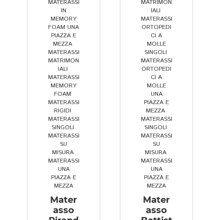
MATERASSI
MATRIMON
n
el
IN
IALI
,
si
la 
MEMORY
MATERASSI
FOAM UNA
ORTOPEDI
gl
s
PIAZZA E
CI A
ia
u
MEZZA
,
MOLLE
ti
a 
MATERASSI
SINGOLI
,
MATRIMON
MATERASSI
s
c
IALI
,
ORTOPEDI
si
a
MATERASSI
CI A
MEMORY
MOLLE
m
p
FOAM
,
UNA
o. 
a
MATERASSI
PIAZZA E
D
ci
RIGIDI
,
MEZZA
,
MATERASSI
MATERASSI
a
t
SINGOLI
,
SINGOLI
,
v
à 
MATERASSI
MATERASSI
SU
SU
v
di 
MISURA
,
MISURA
,
er
a
MATERASSI
MATERASSI
UNA
UNA
o 
s
PIAZZA E
PIAZZA E
u
c
MEZZA
MEZZA
n
ol
Mater
Mater
a 
t
asso
asso
a
ar