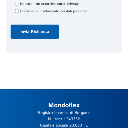
tt
Ho letto
l'informativa sulla privacy
i
Consenso al trattamento dei dati personali.
m
a 
e 
la 
g
e
st
io
n
e 
d
el
l'
Mondoflex
or
di
Registro Imprese di Bergamo
N. Iscriz.: 343332
n
Capitale sociale 20.000 i.v.
e 