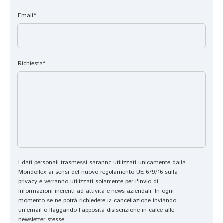
pr
st
o
o; 
Email*
pr
la 
i 
pr
cl
of
ie
e
Richiesta*
n
s
ti.
si
o
n
al
it
à 
è 
I dati personali trasmessi saranno utilizzati unicamente dalla
st
Mondoflex ai sensi del nuovo regolamento UE 679/16 sulla
a
privacy e verranno utilizzati solamente per l'invio di
informazioni inerenti ad attività e news aziendali. In ogni
t
momento se ne potrà richiedere la cancellazione inviando
a 
un'email o flaggando l’apposita disiscrizione in calce alle
o
newsletter stesse.