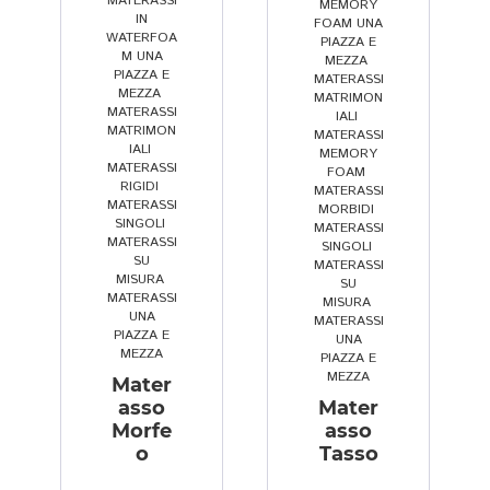
MATERASSI
MEMORY
n
r
fo
IN
FOAM UNA
WATERFOA
PIAZZA E
z
o
rt 
M UNA
MEZZA
,
a 
p
di 
PIAZZA E
MATERASSI
MEZZA
,
p
ri
n
MATRIMON
MATERASSI
IALI
,
ar
o 
o
MATRIMON
MATERASSI
IALI
,
ol
a
st
MEMORY
MATERASSI
FOAM
,
e.
gi
ro 
RIGIDI
,
MATERASSI
... 
o. 
p
MATERASSI
MORBIDI
,
SINGOLI
,
MATERASSI
e 
G
a
MATERASSI
SINGOLI
,
i 
r
dr
SU
MATERASSI
MISURA
,
pr
a
e. 
SU
MATERASSI
MISURA
,
e
zi
Si
UNA
MATERASSI
z
e 
a
PIAZZA E
UNA
MEZZA
PIAZZA E
zi
Li
m
MEZZA
Mater
... 
n
o 
asso
Mater
a 
d
ri
Morfe
asso
di
a
m
o
Tasso
r 
a