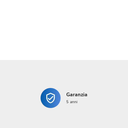
veloce complimenti  a tt il 
consigliarci la soluzione miglior
ersonale
sia per la rete (motorizzata) c
per il tipo di materasso (memo
foam) in base alle specifiche 
esigenze di mobilità e comfort 
nostro padre. Siamo rimasti 
veramente soddisfatti della su
capacità di ascoltare e 
consigliare il prodotto giusto; l
professionalità è stata ottima 
la gestione dell'ordine chiara e
trasparente.
Garanzia
5 anni