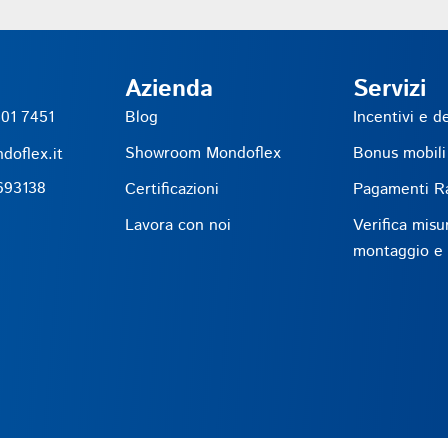
Azienda
Servizi
01 7451
Blog
Incentivi e d
Showroom Mondoflex
Bonus mobili
doflex.it
693138
Certificazioni
Pagamenti Ra
Lavora con noi
Verifica misu
montaggio e r