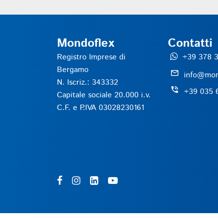
Mondoflex
Contatti
Registro Imprese di
+39 378 3
Bergamo
mail_outline
info@mon
N. Iscriz.: 343332
phone_in_talk
+39 035 
Capitale sociale 20.000 i.v.
C.F. e P.IVA 03028230161