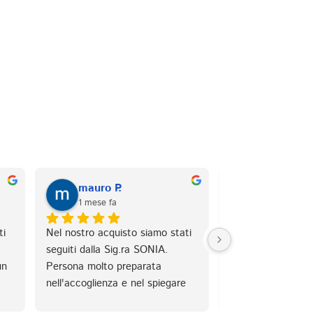
mauro P.
Sebastian
1 mese fa
1 mese fa
i 
Nel nostro acquisto siamo stati 
Comprato materas
seguiti dalla Sig.ra SONIA. 
d'Adda, servito e 
n 
Persona molto preparata 
alice che è stata 
nell'accoglienza e nel spiegare 
gentilissima e pro
l 
nei minimi dettagli tutti i tipi di 
sapevo bene cosa 