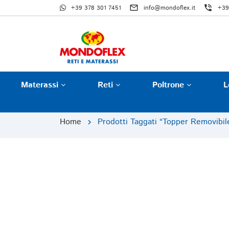
mail_outline
phone_in_talk
+39 378 301 7451
info@mondoflex.it
+39
Materassi
Reti
Poltrone
L
Home
Prodotti Taggati “topper Removibil
chevron_right