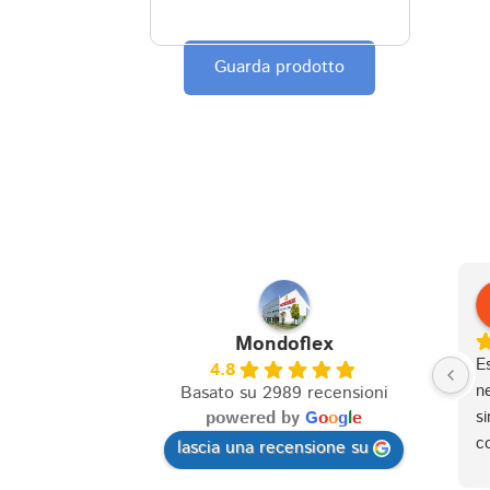
Guarda prodotto
Mondoflex
Es
4.8
n
Basato su 2989 recensioni
si
powered by
G
o
o
g
l
e
co
lascia una recensione su
c