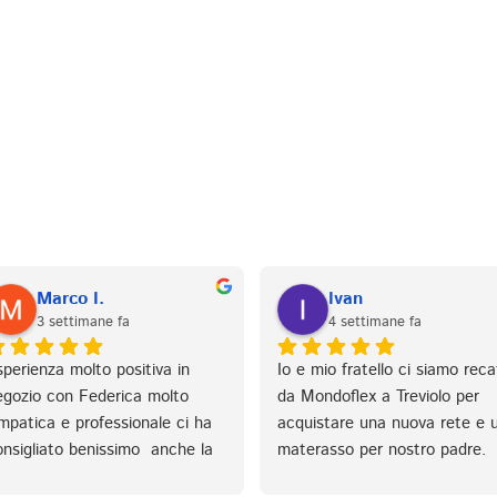
Marco I.
Ivan
3 settimane fa
4 settimane fa
perienza molto positiva in 
Io e mio fratello ci siamo recat
egozio con Federica molto 
da Mondoflex a Treviolo per 
mpatica e professionale ci ha 
acquistare una nuova rete e u
nsigliato benissimo  anche la 
materasso per nostro padre. 
onsegna e montaggio puntuale 
Tatiana è stata eccezionale ne