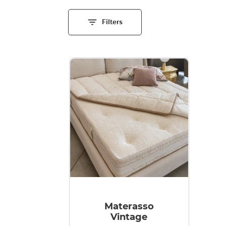
filter_list
Filters
Materasso
Vintage