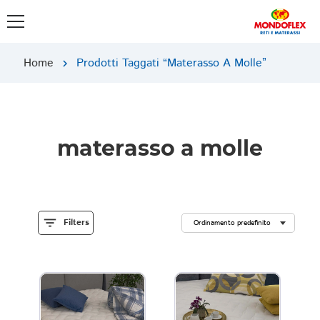
Home
Prodotti Taggati “materasso A Molle”
chevron_right
materasso a molle
filter_list
Filters