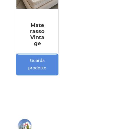
Mate
rasso
Vinta
ge
Guarda
prodotto