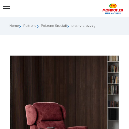
Home
Poltrone
Poltrone Speciali
chevron_right
chevron_right
chevron_right
Poltrona Rocky