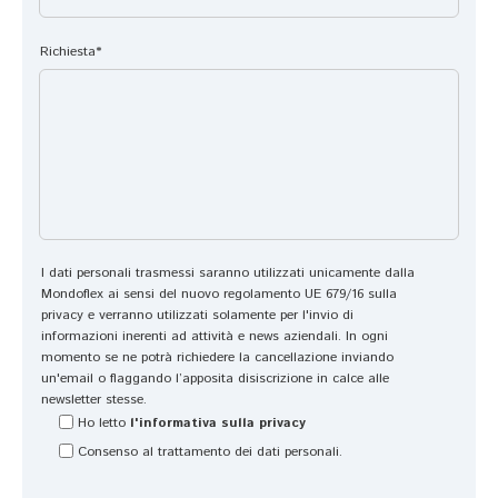
a
n
ti
s
z
p
Richiesta*
p
a 
o 
e
e
di 
tt
d 
m
a
il 
a
v
s
t
o 
o
er
t
rr
a
a
is
s
I dati personali trasmessi saranno utilizzati unicamente dalla
n
o 
s
Mondoflex ai sensi del nuovo regolamento UE 679/16 sulla
t
c
o 
privacy e verranno utilizzati solamente per l'invio di
informazioni inerenti ad attività e news aziendali. In ogni
a 
h
(
momento se ne potrà richiedere la cancellazione inviando
di
e 
m
un'email o flaggando l’apposita disiscrizione in calce alle
s
s
e
newsletter stesse.
p
o
m
Ho letto
l'informativa sulla privacy
o
n
or
Consenso al trattamento dei dati personali.
ni
o 
y 