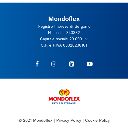
o
d
n
el
si
la 
Mondoflex
gl
s
Registro Imprese di Bergamo
ia
u
N. Iscriz.: 343332
ti
a 
Capitale sociale 20.000 i.v.
s
c
C.F. e P.IVA 03028230161
si
a
m
p
o. 
a
D
ci
a
t
v
à 
v
di 
er
a
o 
s
u
c
n
ol
© 2021 Mondoflex |
Privacy Policy
|
Cookie Policy
a 
t