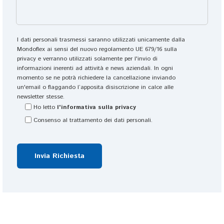
p
st
o
i 
c
v
I dati personali trasmessi saranno utilizzati unicamente dalla
o 
er
Mondoflex ai sensi del nuovo regolamento UE 679/16 sulla
privacy e verranno utilizzati solamente per l'invio di
v
a
informazioni inerenti ad attività e news aziendali. In ogni
a
m
momento se ne potrà richiedere la cancellazione inviando
n
e
un'email o flaggando l’apposita disiscrizione in calce alle
t
n
newsletter stesse.
a
t
Ho letto
l'informativa sulla privacy
g
e 
Consenso al trattamento dei dati personali.
gi
s
o
o
si
d
...
di
. 
sf
st
a
ra
tt
c
i 