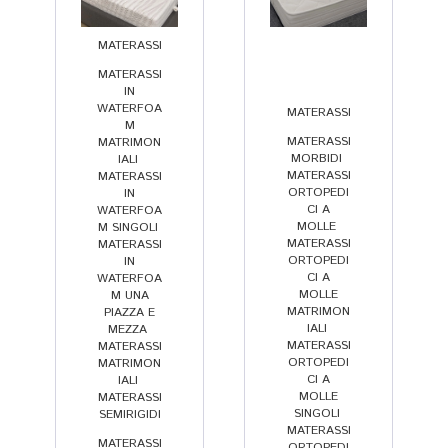
o
n
or
ni
o 
y 
MATERASSI
,
,
bi
p
fo
MATERASSI
IN
lit
a
a
WATERFOA
MATERASSI
à 
rt
m
M
,
,
e 
e 
) 
MATERASSI
MATRIMON
MORBIDI
,
IALI
,
c
f
in 
MATERASSI
MATERASSI
o
o
b
ORTOPEDI
IN
CI A
WATERFOA
m
n
a
MOLLE
,
M SINGOLI
,
p
d
s
MATERASSI
MATERASSI
ORTOPEDI
e
a
e 
IN
CI A
WATERFOA
t
m
al
MOLLE
M UNA
e
e
le 
MATRIMON
PIAZZA E
IALI
,
MEZZA
,
n
n
s
MATERASSI
MATERASSI
z
t
p
ORTOPEDI
MATRIMON
CI A
IALI
,
a.
al
e
MOLLE
MATERASSI
... 
e 
ci
SINGOLI
,
SEMIRIGIDI
,
s
p
fi
MATERASSI
MATERASSI
ORTOPEDI