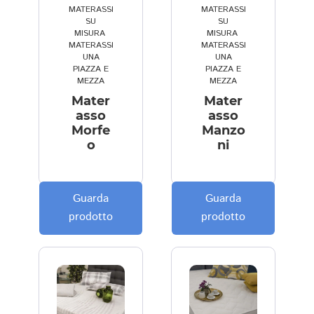
n 
o
p
😜
MATERASSI
MATERASSI
SU
SU
m
gl
er 
MISURA
,
MISURA
,
i 
ie
il 
MATERASSI
MATERASSI
UNA
UNA
a
n
ti
PIAZZA E
PIAZZA E
s
z
p
MEZZA
MEZZA
p
a 
o 
Mater
Mater
e
e
di 
asso
asso
tt
d 
m
Morfe
Manzo
o
ni
a
il 
a
v
s
t
o 
o
er
t
rr
a
Guarda
Guarda
a
is
s
prodotto
prodotto
n
o 
s
t
c
o 
a 
h
(
di
e 
m
s
s
e
p
o
m