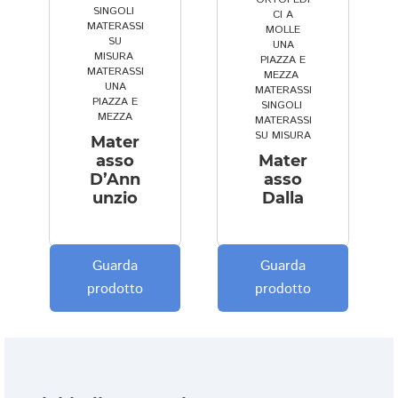
o
e
c
SINGOLI
,
CI A
n
r 
h
MATERASSI
MOLLE
SU
UNA
o 
f
e 
MISURA
,
PIAZZA E
ri
a
e
MATERASSI
MEZZA
,
UNA
m
r
si
MATERASSI
PIAZZA E
SINGOLI
,
a
e 
g
MEZZA
MATERASSI
st
s
e
SU MISURA
Mater
o 
e
n
asso
Mater
pr
n
z
D’Ann
asso
unzio
Dalla
a
ti
e 
ti
r
di 
c
e 
m
a
il 
o
Guarda
Guarda
m
cl
bi
prodotto
prodotto
e
ie
lit
n
n
à 
t
t
e 
e 
e 
c
s
a 
o