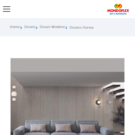
Home
Divani
Divani Moderni
chevron_right
chevron_right
chevron_right
Divano Harvey