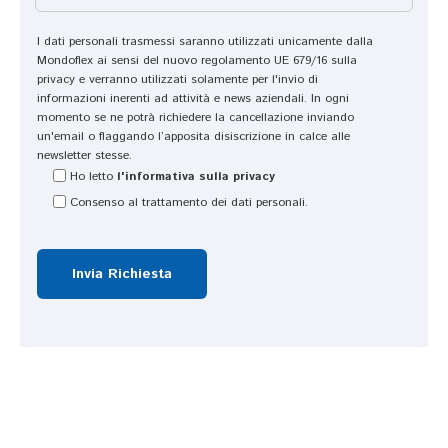
t
gi
t
a) 
us
a
I dati personali trasmessi saranno utilizzati unicamente dalla
c
to
t
Mondoflex ai sensi del nuovo regolamento UE 679/16 sulla
h
!!!!
o 
privacy e verranno utilizzati solamente per l'invio di
e 
!!!
in
informazioni inerenti ad attività e news aziendali. In ogni
momento se ne potrà richiedere la cancellazione inviando
p
😜
di
un'email o flaggando l’apposita disiscrizione in calce alle
er 
ri
newsletter stesse.
il 
z
Ho letto
l'informativa sulla privacy
ti
z
Consenso al trattamento dei dati personali.
p
a
o 
t
di 
o 
m
c
a
o
t
n 
er
p
a
r
s
o
s
f