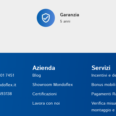
Garanzia
5 anni
Azienda
Servizi
01 7451
Blog
Incentivi e d
Showroom Mondoflex
Bonus mobili
doflex.it
693138
Certificazioni
Pagamenti Ra
Lavora con noi
Verifica misu
montaggio e r