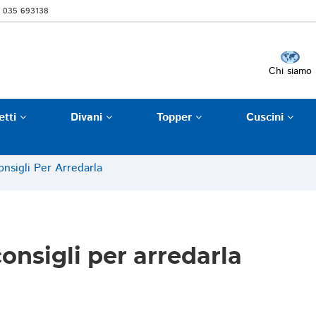
 035 693138
Chi siamo
etti
Divani
Topper
Cuscini
nsigli Per Arredarla
onsigli per arredarla