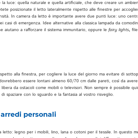
 la luce: quella naturale e quella artificiale, che deve creare un ambien
ete posizionate il letto lateralmente rispetto alle finestre per accogliere
tensità. In camera da letto è importante avere due punti luce: uno cen
 nei casi di emergenza. Idee alternative alla classica lampada da comodi
e aiutano a rafforzare il sistema immunitario, oppure le
fairy lights
,
fil
spetto alla finestra, per cogliere la luce del giorno ma evitare di sotto
tto dovrebbero essere lontani almeno 60/70 cm dalle pareti, così da aver
 libera da ostacoli come mobili o televisori. Non sempre è possibile q
i spaziare con lo sguardo e la fantasia al vostro risveglio.
 arredi personali
da letto: legno per i mobili, lino, lana o cotoni per il tessile. In questo