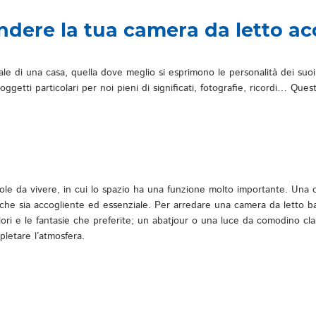
endere la tua camera da letto a
le di una casa, quella dove meglio si esprimono le personalità dei suoi
ggetti particolari per noi pieni di significati, fotografie, ricordi… Ques
e da vivere, in cui lo spazio ha una funzione molto importante. Una c
he sia accogliente ed essenziale. Per arredare una camera da letto ba
colori e le fantasie che preferite; un abatjour o una luce da comodino c
letare l’atmosfera.