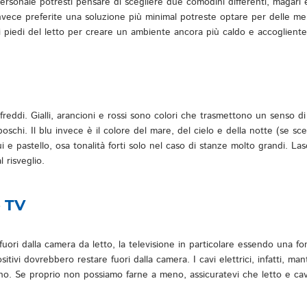
ersonale potresti pensare di scegliere due comodini differenti, magari
nvece preferite una soluzione più minimal potreste optare per delle men
i piedi del letto per creare un ambiente ancora più caldo e accogliente
reddi. Gialli, arancioni e rossi sono colori che trasmettono un senso di 
 boschi. Il blu invece è il colore del mare, del cielo e della notte (se sce
 e pastello, osa tonalità forti solo nel caso di stanze molto grandi. La
 risveglio.
e TV
uori dalla camera da letto, la televisione in particolare essendo una fo
positivi dovrebbero restare fuori dalla camera. I cavi elettrici, infatti,
no. Se proprio non possiamo farne a meno, assicuratevi che letto e cavi