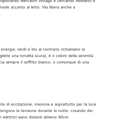
 esplorando mercatini vintage e cercando mobiletti e
sole accanto al letto. Via libera anche a
.
energia; verdi e blu al contrario richiamano la
gliete una tonalità scura), è il colore della serenità.
scia sempre il soffitto bianco, o comunque di una
nte di eccitazione, insonnia e soprattutto per la luce
 mantengono la tensione durante la notte, creando dei
 elettrici siano distanti almeno 40cm.