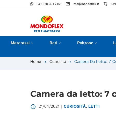
mail_outline
phone_in_talk
+39 378 301 7451
info@mondoflex.it
+39
Materassi
Reti
Poltrone
L
Home
Curiosità
Camera Da Letto: 7 Co
chevron_right
chevron_right
Camera da letto: 7 c
21/04/2021
|
CURIOSITÀ
,
LETTI
access_time