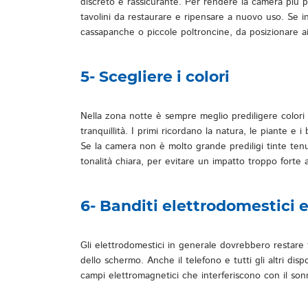
discreto e rassicurante. Per rendere la camera più p
tavolini da restaurare e ripensare a nuovo uso. Se i
cassapanche o piccole poltroncine, da posizionare a
5- Scegliere i colori
Nella zona notte è sempre meglio prediligere colori f
tranquillità. I primi ricordano la natura, le piante e i
Se la camera non è molto grande prediligi tinte tenui
tonalità chiara, per evitare un impatto troppo forte al
6- Banditi elettrodomestici 
Gli elettrodomestici in generale dovrebbero restare f
dello schermo. Anche il telefono e tutti gli altri dis
campi elettromagnetici che interferiscono con il son