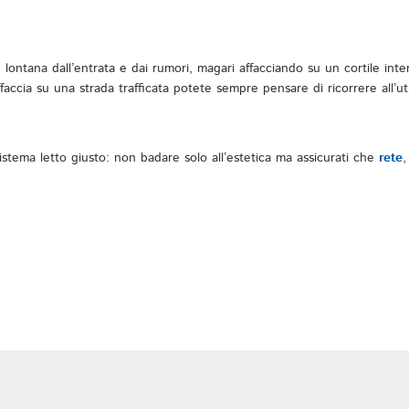
ntana dall’entrata e dai rumori, magari affacciando su un cortile inte
ia su una strada trafficata potete sempre pensare di ricorrere all’utiliz
istema letto giusto: non badare solo all’estetica ma assicurati che
rete