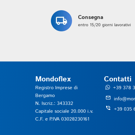
Consegna
entro 15/20 giorni lavorativi
Mondoflex
Contatti
Registro Imprese di
+39 378 3
Bergamo
mail_outline
info@mon
N. Iscriz.: 343332
phone_in_talk
+39 035 
Capitale sociale 20.000 i.v.
C.F. e P.IVA 03028230161